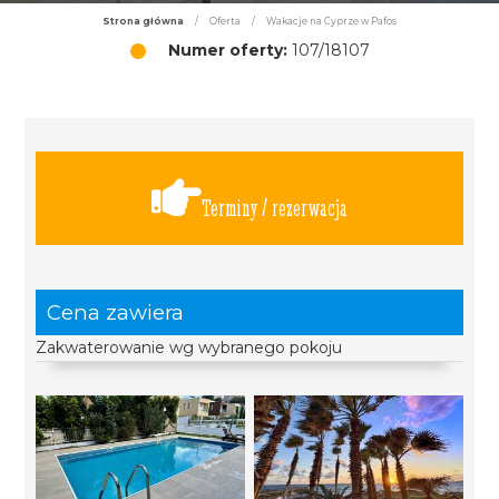
Strona główna
/
Oferta
/
Wakacje na Cyprze w Pafos
Numer oferty:
107/18107
Terminy / rezerwacja
Cena zawiera
Zakwaterowanie wg wybranego pokoju