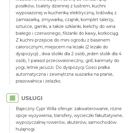
posiłków, toalety dziennej z lustrem, kuchni
wyposażonej w kuchenkę elektryczną, lodówkę z
zamrażarką, zmywarkę, czajnik, komplet talerzy,
sztućce, garnki, a także szklanki, kielichy do wina
białego i czerwonego, filiżanki do kawy, korkociąg.
Z kuchni przejście do mini ogrodu z basenem
całorocznym, miejscem na leżaki (2 leżaki do
dyspozycji) , dwa stoliki dla 2 osób, jeden stolik dla 4
osób, 1 parasol przeciwsłoneczny, grill, karimaty do
yogi, letnie jacuzzi. Do dyspozycji Gości pralka
automatyczna i zewnętrzna suszarka na pranie,
prasowalnica i żelazko.
USŁUGI
Bajeczny Cypr Willa oferuje: zakwaterowanie, różne
opcje wyżywienia, transfery, wycieczki fakultatywne,
wypożyczalnię rowerów, skuterów, samochodów.
hulajnogi.