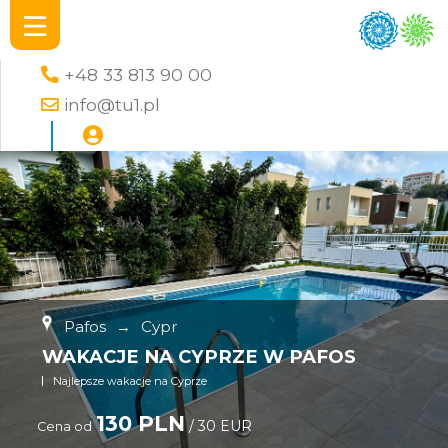
+48 33 813 90 00
info@tu1.pl
Pafos
→
Cypr
WAKACJE NA CYPRZE W PAFOS
Najlepsze wakacje na Cyprze
130 PLN
/ 30 EUR
Cena od