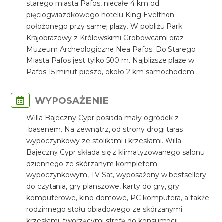
starego miasta Pafos, niecałe 4 km od
pięciogwiazdkowego hotelu King Evelthon
położonego przy samej plaży. W pobliżu Park
Krajobrazowy z Królewskimi Grobowcami oraz
Muzeum Archeologiczne Nea Pafos. Do Starego
Miasta Pafos jest tylko 500 m. Najbliższe plaże w
Pafos 15 minut pieszo, około 2 km samochodem.
WYPOSAŻENIE
Willa Bajeczny Cypr posiada mały ogródek z
basenem. Na zewnątrz, od strony drogi taras
wypoczynkowy ze stolikami i krzesłami. Willa
Bajeczny Cypr składa się z klimatyzowanego salonu
dziennego ze skórzanym kompletem
wypoczynkowym, TV Sat, wyposażony w bestsellery
do czytania, gry planszowe, karty do gry, gry
komputerowe, kino domowe, PC komputera, a także
rodzinnego stołu obiadowego ze skórzanymi
krzesłami, tworzącymi strefę do konsumpcji