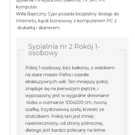
sypialnia mniejsza bez balkonu, TV SAT, PC
komputer.
Willa Bajeczny Cypr posiada bezpłatny dostęp do
Internetu, kącik biznesowy z komputerem PC z
drukarką i skanerem.
Sypialnia nr 2 Pokój 1-
osobowy
Pokój 1-osobowy, bez balkonu, z widokiem
na stare miasto Pafos i osiedle
ekskluzywnych willi. Ten mniejszy pokój
znajduje się na pierwszym piętrze, i
wyposażony jest w wygodne drewniane
łóżko o rozmiarze 100x200 cm, nocną
szafkę, trzydrzwiową szafę, krzesło ze
stoliczkiem. Pokój ten jest mniej
nasłoneczniony, od strony północnej,
dlatego jest bardzo polecany na letnie