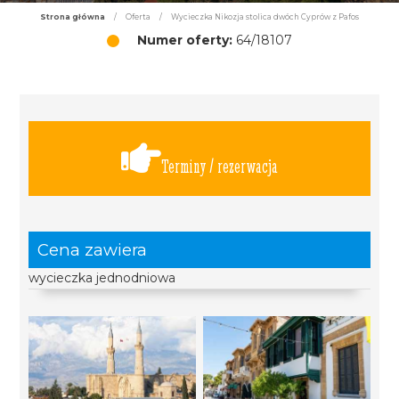
Strona główna
/
Oferta
/
Wycieczka Nikozja stolica dwóch Cyprów z Pafos
Numer oferty:
64/18107
Terminy / rezerwacja
Cena zawiera
wycieczka jednodniowa