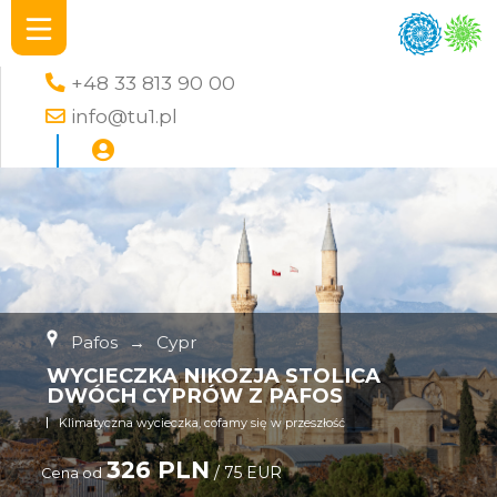
+48 33 813 90 00
info@tu1.pl
Pafos
→
Cypr
WYCIECZKA NIKOZJA STOLICA
DWÓCH CYPRÓW Z PAFOS
Klimatyczna wycieczka, cofamy się w przeszłość
326 PLN
/ 75 EUR
Cena od