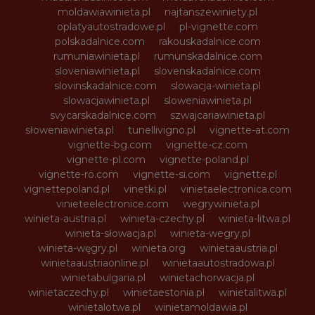
moldawiawinieta.pl
najtanszewiniety.pl
oplatyautostradowe.pl
pl-vignette.com
polskadalnice.com
rakouskadalnice.com
rumuniawinieta.pl
rumunskadalnice.com
sloveniawinieta.pl
slovenskadalnice.com
slovinskadalnice.com
slowacja-winieta.pl
slowacjawinieta.pl
sloweniawinieta.pl
svycarskadalnice.com
szwajcariawinieta.pl
słoweniawinieta.pl
tunellivigno.pl
vignette-at.com
vignette-bg.com
vignette-cz.com
vignette-pl.com
vignette-poland.pl
vignette-ro.com
vignette-si.com
vignette.pl
vignettepoland.pl
vinetki.pl
vinietaelectronica.com
vinieteelectronice.com
wegrywinieta.pl
winieta-austria.pl
winieta-czechy.pl
winieta-litwa.pl
winieta-słowacja.pl
winieta-wegry.pl
winieta-węgry.pl
winieta.org
winietaaustria.pl
winietaaustriaonline.pl
winietaautostradowa.pl
winietabulgaria.pl
winietachorwacja.pl
winietaczechy.pl
winietaestonia.pl
winietalitwa.pl
winietalotwa.pl
winietamoldawia.pl